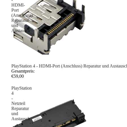
HDMI-
Port
(Anschluss)
Reparatur
und
Austausch
PlayStation 4 - HDMI-Port (Anschluss) Reparatur und Austausc
Gesamtpreis:
€59,00
PlayStation
4
-
Netzteil
Reparatur
und
Austausch