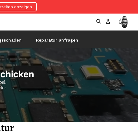
szeiten anzeigen
Artikel im
Warenkorb
insgesamt:
0
gsschaden
Reparatur anfragen
schicken
bel.
der
atur