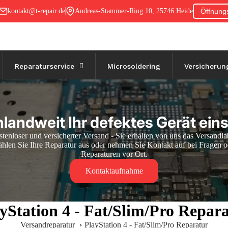
kontakt@t-repair.de
Andreas-Stammer-Ring 10, 25746 Heide
Öffnung
Reparaturservice
Microsoldering
Versicherun
landweit Ihr defektes Gerät ein
tenloser und versicherter Versand - Sie erhalten von uns das Versandla
hlen Sie Ihre Reparatur aus oder nehmen Sie Kontakt auf bei Fragen o
Reparaturen vor Ort.
Kontaktaufnahme
yStation 4 - Fat/Slim/Pro Repar
Versandreparatur
›
PlayStation 4 - Fat/Slim/Pro Reparatur